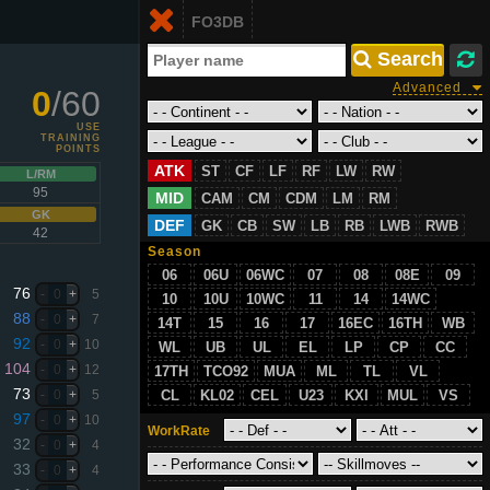
Login
FO3DB
EN
 Search
Advanced
0
/60
USE
TRAINING
POINTS
ATK
ST
CF
LF
RF
LW
RW
L/RM
95
MID
CAM
CM
CDM
LM
RM
GK
DEF
GK
CB
SW
LB
RB
LWB
RWB
42
Season
06
06U
06WC
07
08
08E
09
76
-
0
+
5
10
10U
10WC
11
14
14WC
88
-
0
+
7
14T
15
16
17
16EC
16TH
WB
92
-
0
+
10
WL
UB
UL
EL
LP
CP
CC
104
-
0
+
12
17TH
TCO92
MUA
ML
TL
VL
73
-
0
+
5
CL
KL02
CEL
U23
KXI
MUL
VS
97
-
0
+
10
WorkRate
32
-
0
+
4
33
-
0
+
4