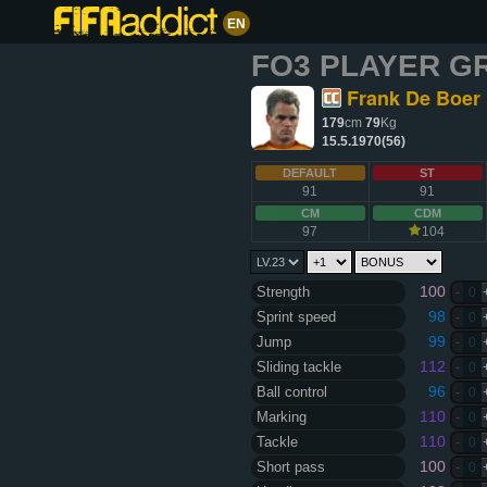
EN
FO3 PLAYER G
Frank De Boer
179
cm
79
Kg
15.5.1970(56)
DEFAULT
ST
91
91
CM
CDM
97
104
100
Strength
-
0
98
Sprint speed
-
0
99
Jump
-
0
112
Sliding tackle
-
0
96
Ball control
-
0
110
Marking
-
0
110
Tackle
-
0
100
Short pass
-
0