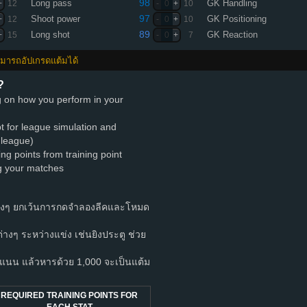
98
Long pass
GK Handling
+
12
-
0
+
10
97
Shoot power
GK Positioning
+
12
-
0
+
10
89
Long shot
GK Reaction
+
15
-
0
+
7
สามารถอัปเกรดแต้มได้
?
ng on how you perform in your
pt for league simulation and
 league)
ing points from training point
ng your matches
างๆ ยกเว้นการกดจำลองลีคและโหมด
ำต่างๆ ระหว่างแข่ง เช่นยิงประตู ช่วย
นน แล้วหารด้วย 1,000 จะเป็นแต้ม
REQUIRED TRAINING POINTS FOR