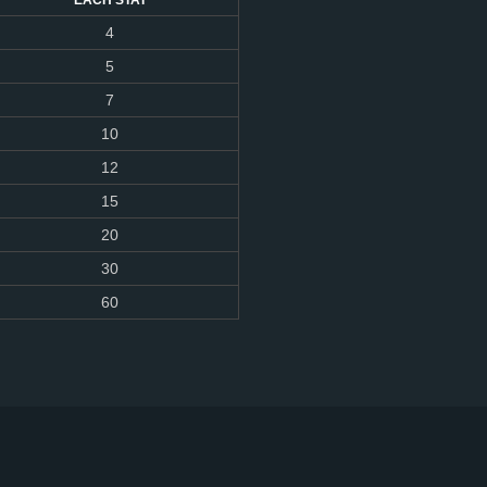
EACH STAT
4
5
7
10
12
15
20
30
60