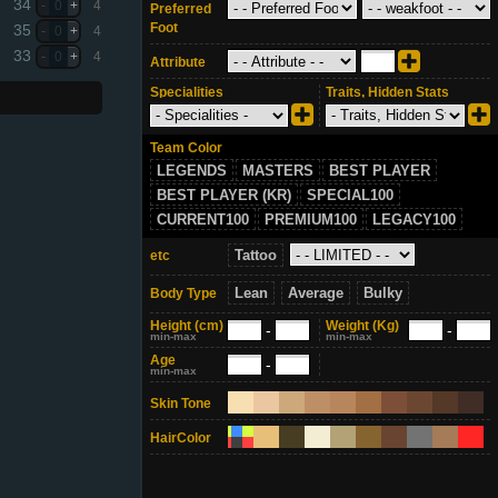
34
-
0
+
4
Preferred
Foot
35
-
0
+
4
33
-
0
+
4
Attribute
Specialities
Traits, Hidden Stats
Team Color
LEGENDS
MASTERS
BEST PLAYER
BEST PLAYER (KR)
SPECIAL100
CURRENT100
PREMIUM100
LEGACY100
Tattoo
etc
Lean
Average
Bulky
Body Type
Height
(cm)
Weight
(Kg)
-
-
min-max
min-max
Age
-
min-max
Skin Tone
HairColor