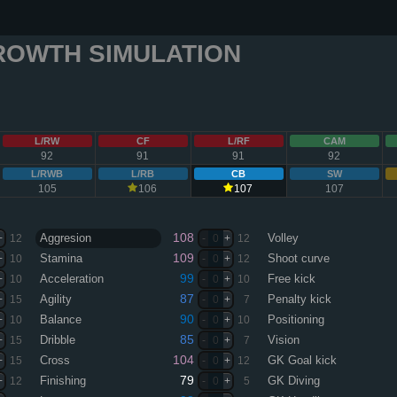
ROWTH SIMULATION
L/RW
CF
L/RF
CAM
92
91
91
92
L/RWB
L/RB
CB
SW
105
106
107
107
108
Aggresion
Volley
+
12
-
0
+
12
109
Stamina
Shoot curve
+
10
-
0
+
12
99
Acceleration
Free kick
+
10
-
0
+
10
87
Agility
Penalty kick
+
15
-
0
+
7
90
Balance
Positioning
+
10
-
0
+
10
85
Dribble
Vision
+
15
-
0
+
7
104
Cross
GK Goal kick
+
15
-
0
+
12
79
Finishing
GK Diving
+
12
-
0
+
5