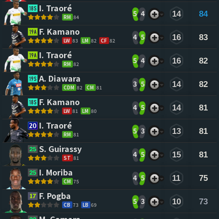
I. Traoré 
5
4
14
84
RM
84
F. Kamano 
4
5
16
83
LW
83
LM
82
CF
82
I. Traoré 
5
4
16
82
RM
82
A. Diawara 
3
5
14
82
CDM
82
CM
81
F. Kamano 
4
5
14
81
LW
81
LM
80
I. Traoré 
5
3
13
81
RM
81
S. Guirassy 
4
5
15
81
ST
81
I. Moriba 
4
5
11
75
CM
75
F. Pogba 
5
3
10
73
CB
73
LB
69