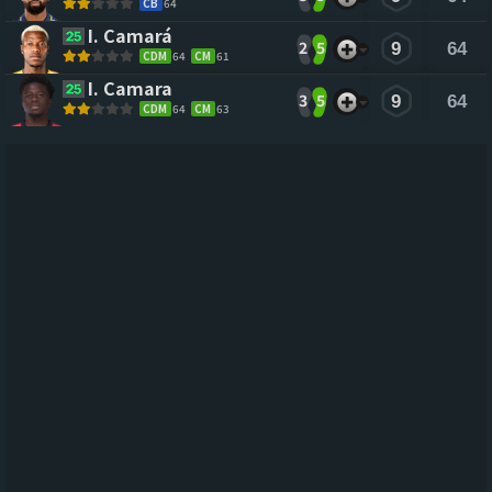
CB
64
I. Camará 
2
5
9
64
CDM
64
CM
61
I. Camara 
3
5
9
64
CDM
64
CM
63