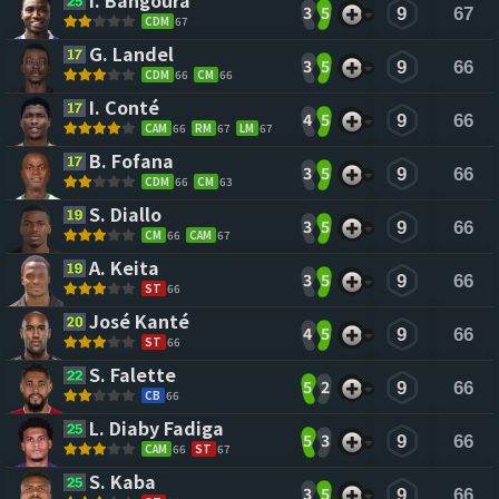
I. Bangoura 
3
5
9
67
CDM
67
G. Landel 
3
5
9
66
CDM
66
CM
66
I. Conté 
4
5
9
66
CAM
66
RM
67
LM
67
B. Fofana 
3
5
9
66
CDM
66
CM
63
S. Diallo 
3
5
9
66
CM
66
CAM
67
A. Keita 
3
5
9
66
ST
66
José Kanté 
4
5
9
66
ST
66
S. Falette 
5
2
9
66
CB
66
L. Diaby Fadiga 
5
3
9
66
CAM
66
ST
67
S. Kaba 
3
5
9
66