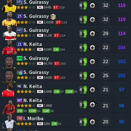
S. Guirassy 
4
5
32
119
ST
119
264B
S. Guirassy 
4
5
32
119
ST
119
2,020B
S. Guirassy 
3
5
29
114
ST
114
51.1B
N. Keïta 
4
5
22
104
CM
104
410M
S. Guirassy 
4
5
22
103
ST
103
66.7M
S. Guirassy 
4
5
25
102
ST
102
5.62B
N. Keïta 
4
5
21
97
CM
97
CDM
94
6.69B
N. Keïta 
3
5
21
96
7.86B
CM
96
CDM
91
CAM
96
I. Moriba 
4
5
20
95
CM
95
32M