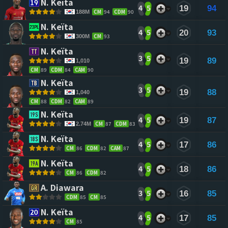
N. Keïta 
4
5
19
94
CM
94
CDM
90
188M
N. Keïta 
4
5
20
93
CM
93
300M
N. Keïta 
3
5
19
89
1,010
CM
89
CDM
84
CAM
90
N. Keïta 
3
5
19
88
1,040
CM
88
CDM
82
CAM
89
N. Keïta 
4
5
19
87
CM
87
CDM
83
2.74M
N. Keïta 
4
5
17
86
CM
86
CDM
82
CAM
87
N. Keïta 
4
5
18
86
CM
86
CDM
82
A. Diawara 
3
5
16
85
CDM
85
CM
85
N. Keïta 
4
5
17
85
CM
85