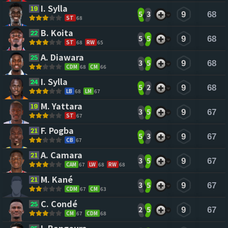
I. Sylla 
5
3
9
68
ST
68
B. Koita 
5
5
9
68
ST
68
RW
65
A. Diawara 
3
5
9
68
CDM
68
CM
66
I. Sylla 
5
2
9
68
LB
68
LM
67
M. Yattara 
3
5
9
67
ST
67
F. Pogba 
5
3
9
67
CB
67
A. Camara 
3
5
9
67
CAM
67
LW
68
RW
68
M. Kané 
3
5
9
67
CDM
67
CM
63
C. Condé 
2
5
9
67
CM
67
CDM
68