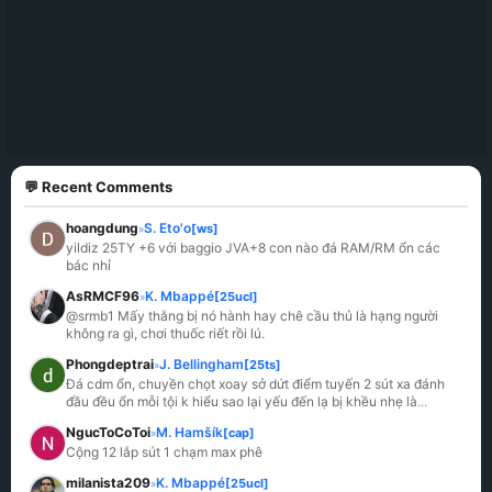
💬 Recent Comments
hoangdung
S. Eto'o
[ws]
»
yildiz 25TY +6 với baggio JVA+8 con nào đá RAM/RM ổn các 
bác nhỉ
AsRMCF96
K. Mbappé
[25ucl]
»
@srmb1 Mấy thằng bị nó hành hay chê cầu thủ là hạng người 
không ra gì, chơi thuốc riết rồi lú.
Phongdeptrai
J. Bellingham
[25ts]
»
Đá cdm ổn, chuyền chọt xoay sở dứt điểm tuyến 2 sút xa đánh 
đầu đều ổn mỗi tội k hiểu sao lại yếu đến lạ bị khều nhẹ là
...
NgucToCoToi
M. Hamšík
[cap]
»
Cộng 12 lắp sút 1 chạm max phê
milanista209
K. Mbappé
[25ucl]
»