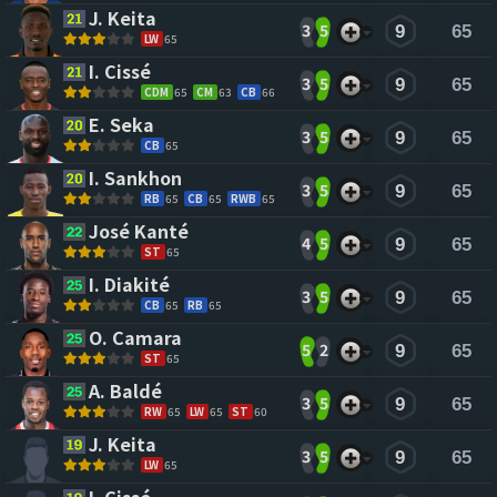
J. Keita 
3
5
9
65
LW
65
I. Cissé 
3
5
9
65
CDM
65
CM
63
CB
66
E. Seka 
3
5
9
65
CB
65
I. Sankhon 
3
5
9
65
RB
65
CB
65
RWB
65
José Kanté 
4
5
9
65
ST
65
I. Diakité 
3
5
9
65
CB
65
RB
65
O. Camara 
5
2
9
65
ST
65
A. Baldé 
3
5
9
65
RW
65
LW
65
ST
60
J. Keita 
3
5
9
65
LW
65