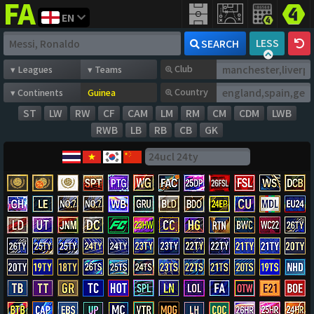
EN
FIFA
addict
LESS
SEARCH
Club
Country
ST
LW
RW
CF
CAM
LM
RM
CM
CDM
LWB
RWB
LB
RB
CB
GK