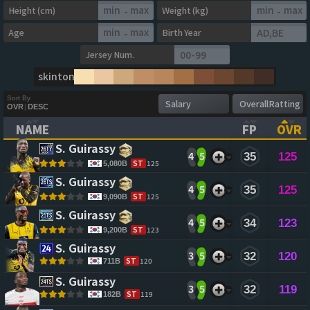
Height (cm)
Weight (kg)
-
-
Age
Birth Year
-
Jersey Num.
skintone
Sort By
OVR
|
DESC
NAME
FP
OVR
(CLICK TO CLEAR SORTING)
(CLICK TO
(CL
S. Guirassy 
4
5
35
125
ST
125
5,080B
S. Guirassy 
4
5
35
125
ST
125
9,090B
S. Guirassy 
4
5
34
123
ST
123
9,200B
S. Guirassy 
3
5
32
120
ST
120
711B
S. Guirassy 
3
5
32
119
ST
119
182B