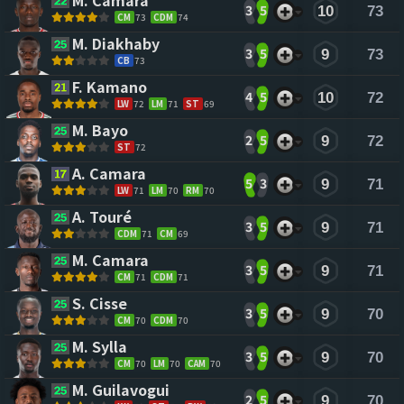
M. Camara 
3
5
10
73
CM
73
CDM
74
M. Diakhaby 
3
5
9
73
CB
73
F. Kamano 
4
5
10
72
LW
72
LM
71
ST
69
M. Bayo 
2
5
9
72
ST
72
A. Camara 
5
3
9
71
LW
71
LM
70
RM
70
A. Touré 
3
5
9
71
CDM
71
CM
69
M. Camara 
3
5
9
71
CM
71
CDM
71
S. Cisse 
3
5
9
70
CM
70
CDM
70
M. Sylla 
3
5
9
70
CM
70
LM
70
CAM
70
M. Guilavogui 
2
5
9
70