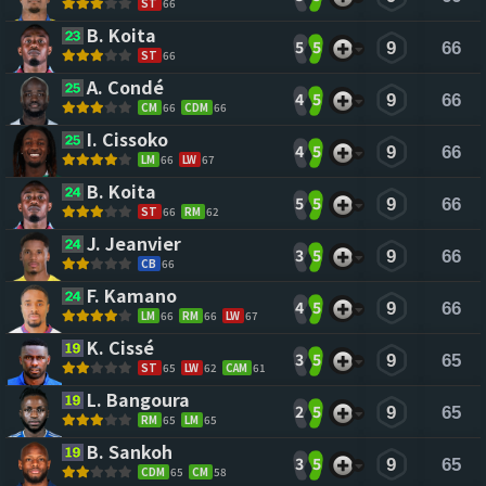
ST
66
B. Koita 
5
5
9
66
ST
66
A. Condé 
4
5
9
66
CM
66
CDM
66
I. Cissoko 
4
5
9
66
LM
66
LW
67
B. Koita 
5
5
9
66
ST
66
RM
62
J. Jeanvier 
3
5
9
66
CB
66
F. Kamano 
4
5
9
66
LM
66
RM
66
LW
67
K. Cissé 
3
5
9
65
ST
65
LW
62
CAM
61
L. Bangoura 
2
5
9
65
RM
65
LM
65
B. Sankoh 
3
5
9
65
CDM
65
CM
58