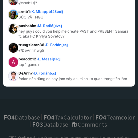
@srmb1 :)?
srmb1
K. Mbappé
[25ucl]
»
SÚC VẬT NGU
pashabim
M. Rodić
[live]
»
hey guys could you help me create PAST and PRESENT Samara 
fc aka FC Krylya Sovetov?
trungzlatan36
D. Forlán
[cc]
»
@DeAnh7 wg5
beaodz12
L. Messi
[fac]
»
top 1 game r
DeAnh7
D. Forlán
[cc]
»
forlan nên dùng cc hay jnm vậy ae, mình ko quan trọng tiền lắm
FO4
Database
FO4
TaxCalculator
FO4
Teamcolor
FO3
Database
fb
Comments
FIFA Online 4
is a free-to-play massively multiplayer online