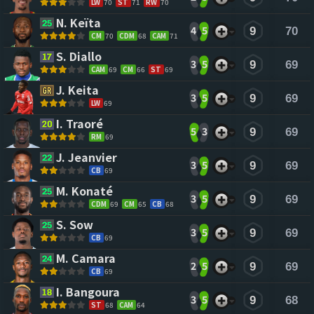
LW
70
ST
71
RW
70
N. Keïta 
4
5
9
70
CM
70
CDM
68
CAM
71
S. Diallo 
3
5
9
69
CAM
69
CM
66
ST
69
J. Keita 
3
5
9
69
LW
69
I. Traoré 
5
3
9
69
RM
69
J. Jeanvier 
3
5
9
69
CB
69
M. Konaté 
3
5
9
69
CDM
69
CM
65
CB
68
S. Sow 
3
5
9
69
CB
69
M. Camara 
2
5
9
69
CB
69
I. Bangoura 
3
5
9
68
ST
68
CAM
64