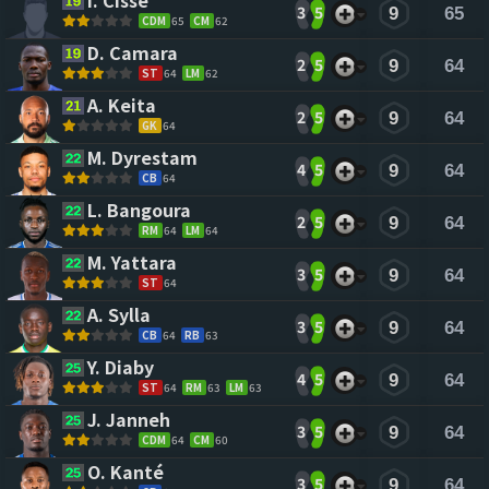
I. Cissé 
3
5
9
65
CDM
65
CM
62
D. Camara 
2
5
9
64
ST
64
LM
62
A. Keita 
2
5
9
64
GK
64
M. Dyrestam 
4
5
9
64
CB
64
L. Bangoura 
2
5
9
64
RM
64
LM
64
M. Yattara 
3
5
9
64
ST
64
A. Sylla 
3
5
9
64
CB
64
RB
63
Y. Diaby 
4
5
9
64
ST
64
RM
63
LM
63
J. Janneh 
3
5
9
64
CDM
64
CM
60
O. Kanté 
3
5
9
64