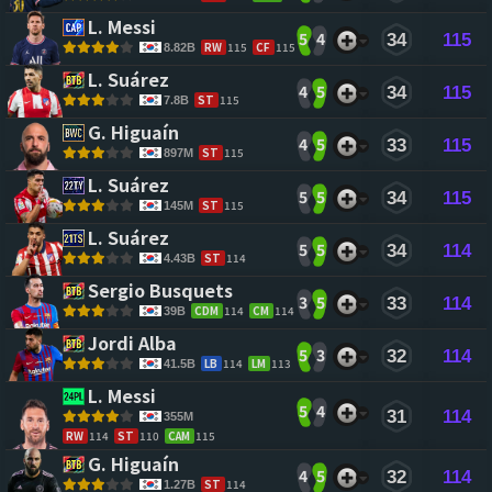
L. Messi 
5
4
34
115
RW
115
CF
115
8.82B
L. Suárez 
4
5
34
115
ST
115
7.8B
G. Higuaín 
4
5
33
115
ST
115
897M
L. Suárez 
5
5
34
115
ST
115
145M
L. Suárez 
5
5
34
114
ST
114
4.43B
Sergio Busquets 
3
5
33
114
CDM
114
CM
114
39B
Jordi Alba 
5
3
32
114
LB
114
LM
113
41.5B
L. Messi 
5
4
31
114
355M
RW
114
ST
110
CAM
115
G. Higuaín 
4
5
32
114
ST
114
1.27B