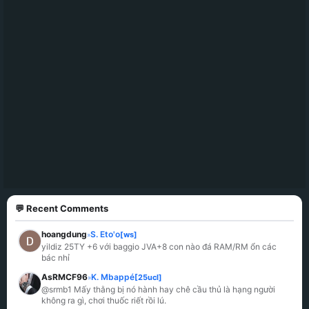
💬 Recent Comments
hoangdung
S. Eto'o
[ws]
»
yildiz 25TY +6 với baggio JVA+8 con nào đá RAM/RM ổn các 
bác nhỉ
AsRMCF96
K. Mbappé
[25ucl]
»
@srmb1 Mấy thằng bị nó hành hay chê cầu thủ là hạng người 
không ra gì, chơi thuốc riết rồi lú.