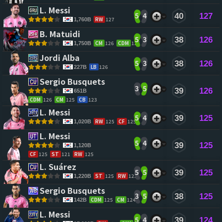
L. Messi 
5
4
40
127
RW
127
1,760B
B. Matuidi 
5
3
38
126
CM
126
CDM
126
1,750B
Jordi Alba 
5
3
38
126
LB
126
227B
Sergio Busquets 
3
5
39
126
651B
CDM
126
CM
125
CB
123
L. Messi 
5
4
39
125
RW
125
CF
125
1,020B
L. Messi 
5
4
39
125
1,120B
CF
125
ST
121
RW
125
L. Suárez 
5
5
39
125
ST
125
RW
123
1,220B
Sergio Busquets 
3
5
38
125
CDM
125
CM
124
142B
L. Messi 
5
4
39
124