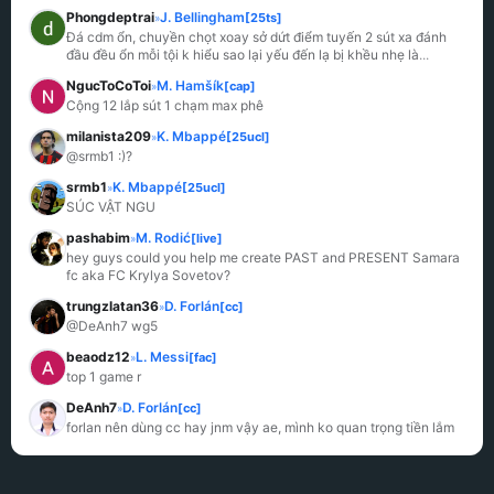
Phongdeptrai
J. Bellingham
[25ts]
»
Đá cdm ổn, chuyền chọt xoay sở dứt điểm tuyến 2 sút xa đánh 
đầu đều ổn mỗi tội k hiểu sao lại yếu đến lạ bị khều nhẹ là
...
NgucToCoToi
M. Hamšík
[cap]
»
Cộng 12 lắp sút 1 chạm max phê
milanista209
K. Mbappé
[25ucl]
»
@srmb1 :)?
srmb1
K. Mbappé
[25ucl]
»
SÚC VẬT NGU
pashabim
M. Rodić
[live]
»
hey guys could you help me create PAST and PRESENT Samara 
fc aka FC Krylya Sovetov?
trungzlatan36
D. Forlán
[cc]
»
@DeAnh7 wg5
beaodz12
L. Messi
[fac]
»
top 1 game r
DeAnh7
D. Forlán
[cc]
»
forlan nên dùng cc hay jnm vậy ae, mình ko quan trọng tiền lắm