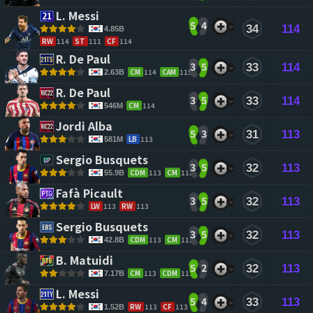
L. Messi 
5
4
34
114
4.85B
RW
114
ST
111
CF
114
R. De Paul 
3
5
33
114
CM
114
CAM
115
2.63B
R. De Paul 
3
5
33
114
CM
114
546M
Jordi Alba 
5
3
31
113
LB
113
581M
Sergio Busquets 
3
5
32
113
CDM
113
CM
112
55.9B
Fafà Picault 
3
5
32
113
LW
113
RW
113
Sergio Busquets 
3
5
32
113
CDM
113
CM
112
42.8B
B. Matuidi 
5
2
32
113
CM
113
CDM
113
7.17B
L. Messi 
5
4
33
113
RW
113
CF
113
1.52B