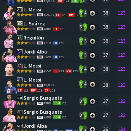
RW
124
CAM
124
17,900B
L. Messi 
5
4
38
123
CF
123
RW
123
1,250B
L. Suárez 
5
5
38
123
ST
123
480B
Reguilón 
5
3
36
123
LB
123
471B
Jordi Alba 
5
3
37
123
LB
123
212B
L. Messi 
5
4
38
123
CF
123
RW
123
455B
L. Messi 
5
4
38
123
13,800B
ST
123
RW
123
CF
123
Sergio Busquets 
3
5
37
122
CDM
122
136B
Sergio Busquets 
3
5
37
122
CDM
122
259B
Jordi Alba 
5
3
36
121