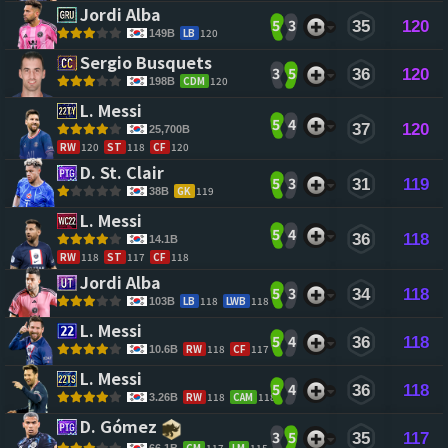
Jordi Alba 
5
3
35
120
LB
120
149B
Sergio Busquets 
3
5
36
120
CDM
120
198B
L. Messi 
5
4
37
120
25,700B
RW
120
ST
118
CF
120
D. St. Clair 
5
3
31
119
GK
119
38B
L. Messi 
5
4
36
118
14.1B
RW
118
ST
117
CF
118
Jordi Alba 
5
3
34
118
LB
118
LWB
118
103B
L. Messi 
5
4
36
118
RW
118
CF
117
10.6B
L. Messi 
5
4
36
118
RW
118
CAM
118
3.26B
D. Gómez 
3
5
35
117
CM
117
LM
115
66.1B