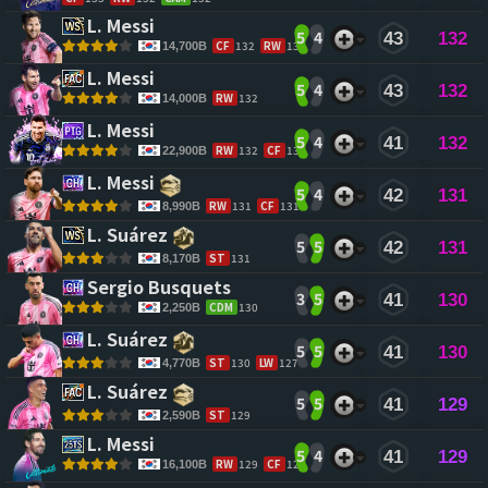
L. Messi 
5
4
43
132
CF
132
RW
132
14,700B
L. Messi 
5
4
43
132
RW
132
14,000B
L. Messi 
5
4
41
132
RW
132
CF
132
22,900B
L. Messi 
5
4
42
131
RW
131
CF
131
8,990B
L. Suárez 
5
5
42
131
ST
131
8,170B
Sergio Busquets 
3
5
41
130
CDM
130
2,250B
L. Suárez 
5
5
41
130
ST
130
LW
127
4,770B
L. Suárez 
5
5
41
129
ST
129
2,590B
L. Messi 
5
4
41
129
RW
129
CF
129
16,100B