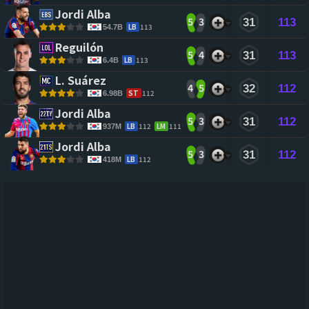
Jordi Alba 
5
3
31
113
LB
113
54.7B
Reguilón 
5
4
31
113
LB
113
6.4B
L. Suárez 
4
5
32
112
ST
112
6.98B
Jordi Alba 
5
3
31
112
LB
112
LM
111
937M
Jordi Alba 
5
3
31
112
LB
112
418M