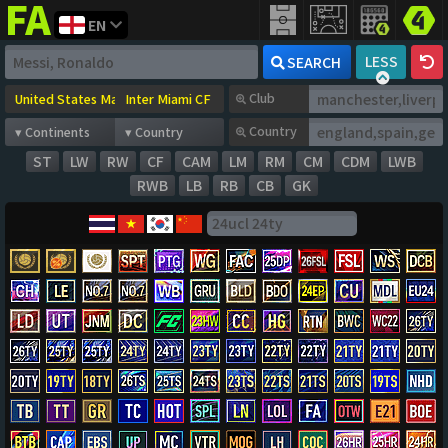
EN
FIFA
addict
LESS
SEARCH
Club
Country
ST
LW
RW
CF
CAM
LM
RM
CM
CDM
LWB
RWB
LB
RB
CB
GK