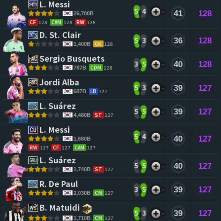
L. Messi 
5
4
41
128
26,700B
CF
128
CAM
128
RW
128
D. St. Clair 
5
3
36
128
GK
128
1,400B
Sergio Busquets 
3
5
40
128
CDM
128
787B
Jordi Alba 
5
3
39
127
LB
127
687B
L. Suárez 
5
5
39
127
ST
127
4,480B
L. Messi 
5
4
40
127
1,680B
RW
127
CF
127
CAM
127
L. Suárez 
5
5
40
127
ST
127
1,740B
R. De Paul 
3
5
39
127
CM
127
2,030B
B. Matuidi 
5
3
39
127
CM
127
1,710B