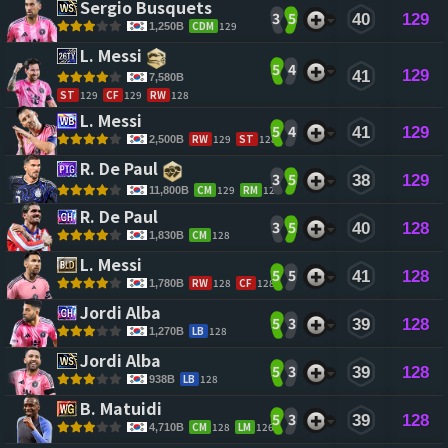
Sergio Busquets 
3
5
40
129
CDM
129
1,250B
L. Messi 
5
4
129
41
7,580B
ST
129
CF
129
RW
128
L. Messi 
5
4
41
129
RW
129
ST
128
2,500B
R. De Paul 
3
5
38
129
CM
129
RM
128
11,800B
R. De Paul 
3
5
40
128
CM
128
1,830B
L. Messi 
5
5
41
128
RW
128
CF
128
1,780B
Jordi Alba 
5
3
39
128
LB
128
1,270B
Jordi Alba 
5
3
39
128
LB
128
938B
B. Matuidi 
5
3
39
128
CM
128
LM
126
4,710B