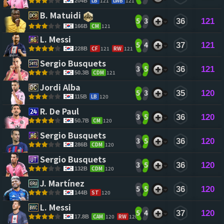
LB
121
LWB
121
204B
B. Matuidi 
5
3
36
121
CM
121
166B
L. Messi 
5
4
37
121
CF
121
RW
121
228B
Sergio Busquets 
3
5
36
121
CDM
121
50.3B
Jordi Alba 
5
3
35
120
LB
120
115B
R. De Paul 
3
5
36
120
CM
120
50.7B
Sergio Busquets 
3
5
36
120
CDM
120
286B
Sergio Busquets 
3
5
36
120
CDM
120
132B
J. Martínez 
5
5
36
120
ST
120
144B
L. Messi 
5
4
37
120
CAM
120
RW
120
17.8B