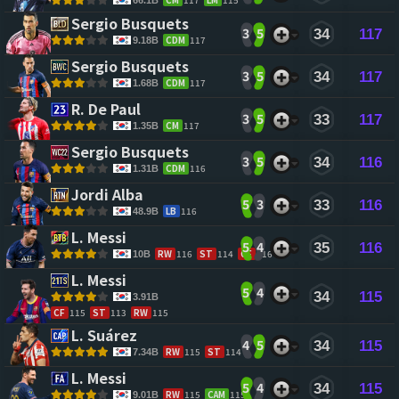
Sergio Busquets 
3
5
34
117
CDM
117
9.18B
Sergio Busquets 
3
5
34
117
CDM
117
1.68B
R. De Paul 
3
5
33
117
CM
117
1.35B
Sergio Busquets 
3
5
34
116
CDM
116
1.31B
Jordi Alba 
5
3
33
116
LB
116
48.9B
L. Messi 
5
4
35
116
RW
116
ST
114
CF
116
10B
L. Messi 
5
4
34
115
3.91B
CF
115
ST
113
RW
115
L. Suárez 
4
5
34
115
RW
115
ST
114
7.34B
L. Messi 
5
4
34
115
RW
115
CAM
115
9.01B